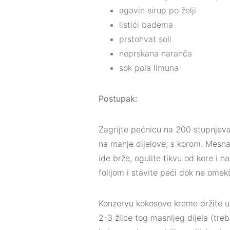
agavin sirup po želji
listići badema
prstohvat soli
neprskana naranča
sok pola limuna
Postupak:
Zagrijte pećnicu na 200 stupnjeva
na manje dijelove, s korom. Mesna
ide brže, ogulite tikvu od kore i 
folijom i stavite peći dok ne omek
Konzervu kokosove kreme držite u 
2-3 žlice tog masnijeg dijela (tre