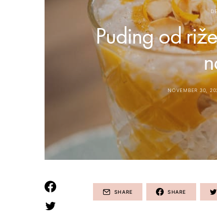
DE
Puding od riže
n
NOVEMBER 30, 20
SHARE
SHARE