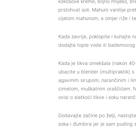
kokosove kreme, biljno mlijeko, bre
prstohvat soli. Mahuni vanilije pr
cijelom mahunom, a omjer riže i te
Kada zavrije, poklopite i kuhajte n
dodajte tople vode ili bademovog 
Kada je tikva omekšala (nakon 40-4
ubacite u blender (multipraktik) s
agavinim sirupom, narančinim i l
cimetom, muškatnim oraščićem. Ni
ovisi o slatkoći tikve i soku naranč
Dodavajte začine po želji, nastoj
soka i đumbira jer je sam puding s