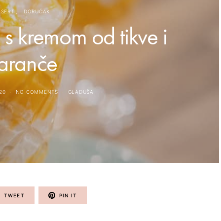
SERTI
DORUČAK
 s kremom od tikve i
aranče
20
NO COMMENTS
GLADUŠA
TWEET
PIN IT