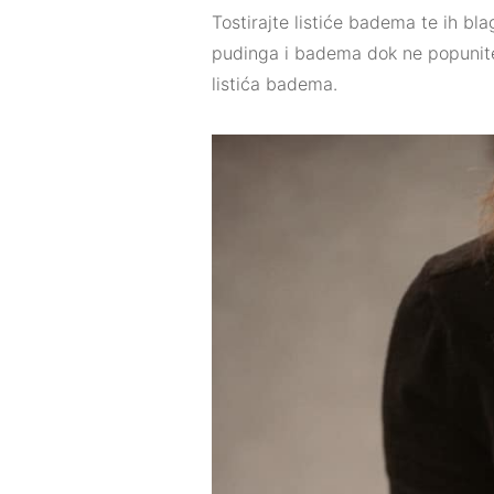
Tostirajte listiće badema te ih bl
pudinga i badema dok ne popunite
listića badema.