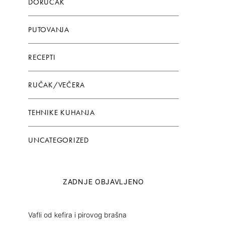
DORUČAK
PUTOVANJA
RECEPTI
RUČAK/VEČERA
TEHNIKE KUHANJA
UNCATEGORIZED
ZADNJE OBJAVLJENO
Vafli od kefira i pirovog brašna