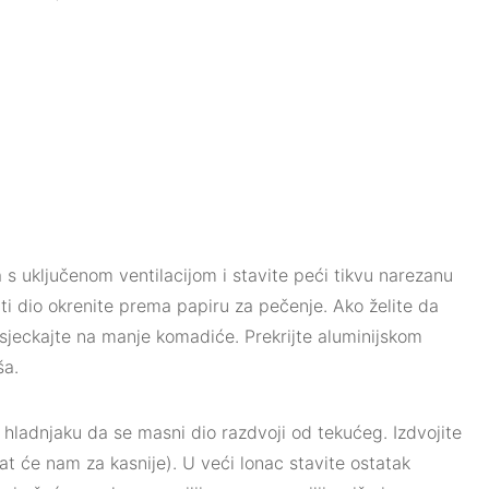
 s uključenom ventilacijom i stavite peći tikvu narezanu
ti dio okrenite prema papiru za pečenje. Ako želite da
nasjeckajte na manje komadiće. Prekrijte aluminijskom
ša.
hladnjaku da se masni dio razdvoji od tekućeg. Izdvojite
bat će nam za kasnije). U veći lonac stavite ostatak