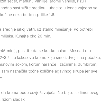
zin šećer, mahunu vanilije, aromu vanilije, rižu i
ethodno sastružite sredinu i ubacite u lonac zajedno sa
kućine neka bude otprilike 1:6.
a srednje jakoj vatri, uz stalno miješanje. Po potrebi
mlijeka. Kuhajte oko 20 min.
5 min.), pusitite da se kratko ohladi. Mesnati dio
 2-3 žlice kokosove kreme koju smo izdvojili na početku,
imunovim sokom, korom naranče i začinima: đumbirom,
sam naznačila točne količine agavinog sirupa jer sve
e.
te da krema bude osvježavajuća. Ne bojte se limunovog
 rižom sladak.