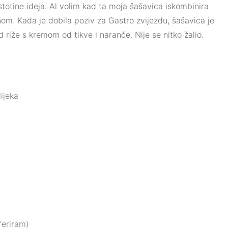
stotine ideja. Al volim kad ta moja šašavica iskombinira
om. Kada je dobila poziv za Gastro zvijezdu, šašavica je
 riže s kremom od tikve i naranče. Nije se nitko žalio.
ijeka
feriram)