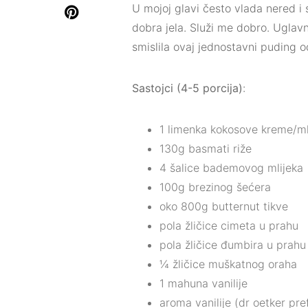
U mojoj glavi često vlada nered i 
dobra jela. Služi me dobro. Uglavn
smislila ovaj jednostavni puding od
Sastojci (4-5 porcija)
:
1 limenka kokosove kreme/ml
130g basmati riže
4 šalice bademovog mlijeka
100g brezinog šećera
oko 800g butternut tikve
pola žličice cimeta u prahu
pola žličice đumbira u prahu
¼ žličice muškatnog oraha
1 mahuna vanilije
aroma vanilije (dr oetker pre