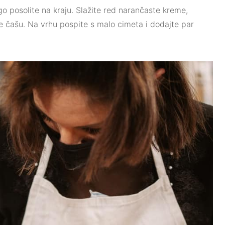
ago posolite na kraju. Slažite red narančaste kreme,
 čašu. Na vrhu pospite s malo cimeta i dodajte par