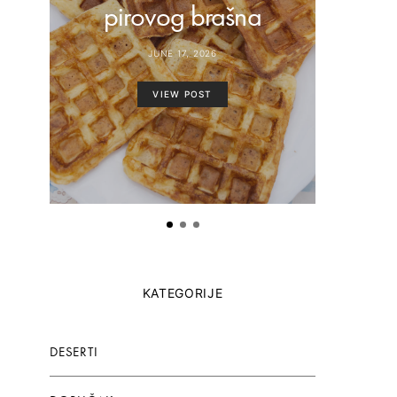
pirovog brašna
paste
JUNE 17, 2026
VIEW POST
KATEGORIJE
DESERTI