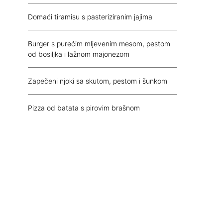
Domaći tiramisu s pasteriziranim jajima
Burger s purećim mljevenim mesom, pestom
od bosiljka i lažnom majonezom
Zapečeni njoki sa skutom, pestom i šunkom
Pizza od batata s pirovim brašnom