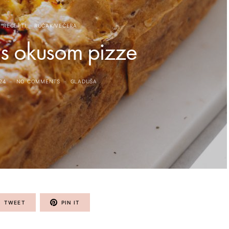
RECEPTI
RUČAK/VEČERA
 s okusom pizze
24
NO COMMENTS
GLADUŠA
TWEET
PIN IT