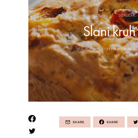
DORUČAK
Slani kruh
SEPTEMBER 15, 20
SHARE
SHARE