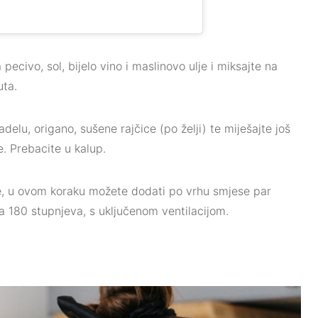
pecivo, sol, bijelo vino i maslinovo ulje i miksajte na
uta.
elu, origano, sušene rajčice (po želji) te miješajte još
e. Prebacite u kalup.
ce, u ovom koraku možete dodati po vrhu smjese par
a 180 stupnjeva, s uključenom ventilacijom.