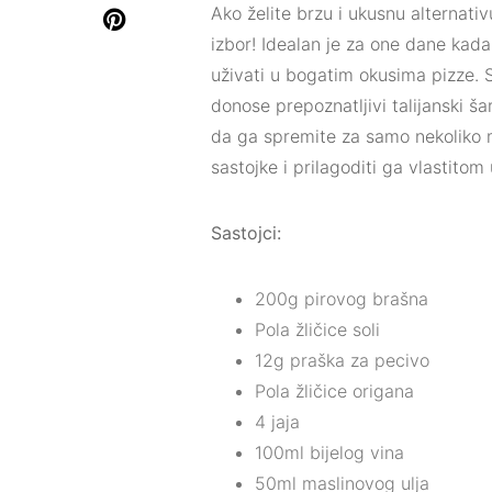
Ako želite brzu i ukusnu alternativ
izbor! Idealan je za one dane kada 
uživati u bogatim okusima pizze. S
donose prepoznatljivi talijanski
da ga spremite za samo nekoliko m
sastojke i prilagoditi ga vlastitom
Sastojci:
200g pirovog brašna
Pola žličice soli
12g praška za pecivo
Pola žličice origana
4 jaja
100ml bijelog vina
50ml maslinovog ulja