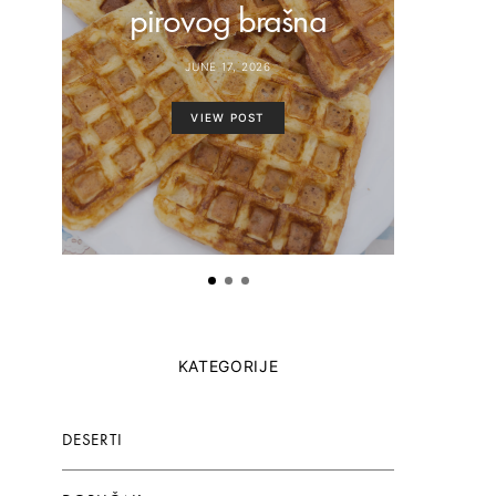
pirovog brašna
paste
JUNE 17, 2026
VIEW POST
KATEGORIJE
DESERTI