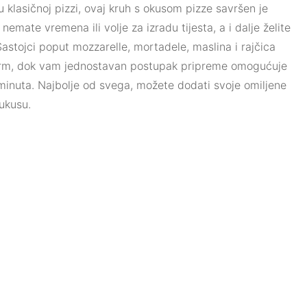
u klasičnoj pizzi, ovaj kruh s okusom pizze savršen je
nemate vremena ili volje za izradu tijesta, a i dalje želite
astojci poput mozzarelle, mortadele, maslina i rajčica
 šarm, dok vam jednostavan postupak pripreme omogućuje
inuta. Najbolje od svega, možete dodati svoje omiljene
 ukusu.