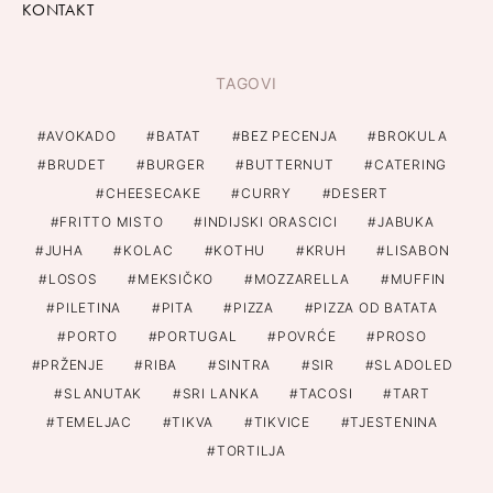
KONTAKT
TAGOVI
AVOKADO
BATAT
BEZ PECENJA
BROKULA
BRUDET
BURGER
BUTTERNUT
CATERING
CHEESECAKE
CURRY
DESERT
FRITTO MISTO
INDIJSKI ORASCICI
JABUKA
JUHA
KOLAC
KOTHU
KRUH
LISABON
LOSOS
MEKSIČKO
MOZZARELLA
MUFFIN
PILETINA
PITA
PIZZA
PIZZA OD BATATA
PORTO
PORTUGAL
POVRĆE
PROSO
PRŽENJE
RIBA
SINTRA
SIR
SLADOLED
SLANUTAK
SRI LANKA
TACOSI
TART
TEMELJAC
TIKVA
TIKVICE
TJESTENINA
TORTILJA