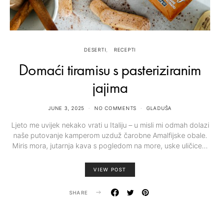
DESERTI
RECEPTI
Domaći tiramisu s pasteriziranim
jajima
JUNE 3, 2025
NO COMMENTS
GLADUŠA
Ljeto me uvijek nekako vrati u Italiju – u misli mi odmah dolazi
naše putovanje kamperom uzduž čarobne Amalfijske obale.
Miris mora, jutarnja kava s pogledom na more, uske uličice…
VIEW POST
SHARE