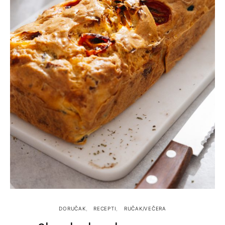
DORUČAK
RECEPTI
RUČAK/VEČERA