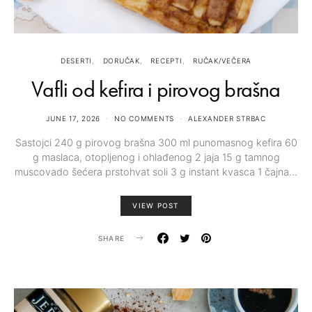
DESERTI
DORUČAK
RECEPTI
RUČAK/VEČERA
Vafli od kefira i pirovog brašna
JUNE 17, 2026
NO COMMENTS
ALEXANDER STRBAC
Sastojci 240 g pirovog brašna 300 ml punomasnog kefira 60
g maslaca, otopljenog i ohlađenog 2 jaja 15 g tamnog
muscovado šećera prstohvat soli 3 g instant kvasca 1 čajna…
VIEW POST
SHARE