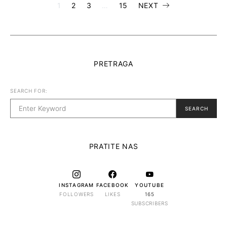
Posts
1
2
3
…
15
NEXT
pagination
PRETRAGA
SEARCH FOR:
SEARCH
PRATITE NAS
INSTAGRAM
FACEBOOK
YOUTUBE
FOLLOWERS
LIKES
165
SUBSCRIBERS