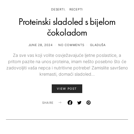
DESERTI
RECEPTI
Proteinski sladoled s bijelom
čokoladom
JUNE 28, 2024
NO COMMENTS
GLADUŠA
Za sve vas koji volite osvježavajuće ljetne poslastice, a
pritom pazite na unos proteina, imam nešto posebno što će
zadovoljiti vaša nepca i nutritivne potrebe! Zamislite savršeno
kremasti, domaći sladoled…
VIEW POST
SHARE