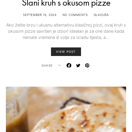
Slani kruh s okusom pizze
SEPTEMBER 15, 2024
NO COMMENTS
GLADUŠA
Ako želite brzu i ukusnu alternativu klasičnoj pizzi, ovaj kruh s
okusom pizze savršen je izbor! Idealan je za one dane kada
nemate vremena ili volje za izradu tijesta, a…
VIEW POST
SHARE