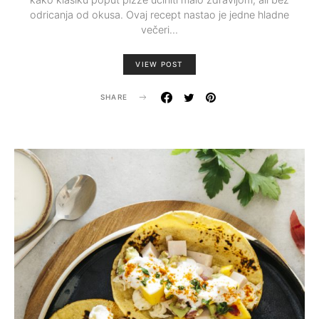
odricanja od okusa. Ovaj recept nastao je jedne hladne
večeri…
VIEW POST
SHARE