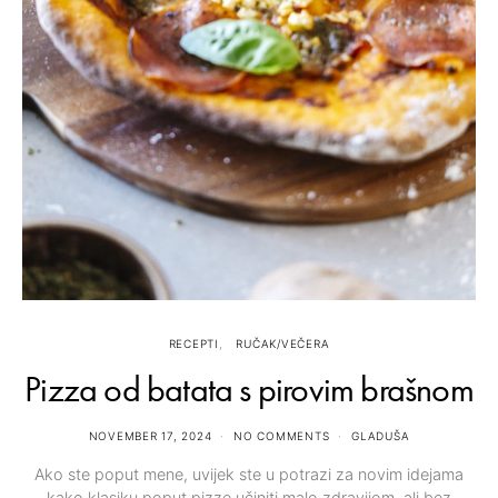
RECEPTI
RUČAK/VEČERA
Pizza od batata s pirovim brašnom
NOVEMBER 17, 2024
NO COMMENTS
GLADUŠA
Ako ste poput mene, uvijek ste u potrazi za novim idejama
kako klasiku poput pizze učiniti malo zdravijom, ali bez