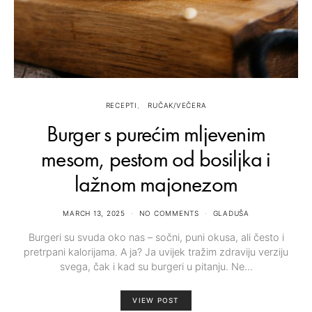
RECEPTI
RUČAK/VEČERA
Burger s purećim mljevenim
mesom, pestom od bosiljka i
lažnom majonezom
MARCH 13, 2025
NO COMMENTS
GLADUŠA
Burgeri su svuda oko nas – sočni, puni okusa, ali često i
pretrpani kalorijama. A ja? Ja uvijek tražim zdraviju verziju
svega, čak i kad su burgeri u pitanju. Ne…
VIEW POST