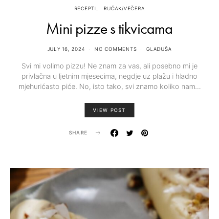
RECEPTI
RUČAK/VEČERA
Mini pizze s tikvicama
JULY 16, 2024
NO COMMENTS
GLADUŠA
Svi mi volimo pizzu! Ne znam za vas, ali posebno mi je
privlačna u ljetnim mjesecima, negdje uz plažu i hladno
mjehurićasto piće. No, isto tako, svi znamo koliko nam…
VIEW POST
SHARE