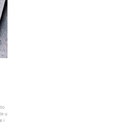
što
te u
e i