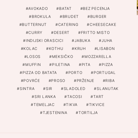
AVOKADO
BATAT
BEZ PECENJA
BROKULA
BRUDET
BURGER
BUTTERNUT
CATERING
CHEESECAKE
CURRY
DESERT
FRITTO MISTO
INDIJSKI ORASCICI
JABUKA
JUHA
KOLAC
KOTHU
KRUH
LISABON
LOSOS
MEKSIČKO
MOZZARELLA
MUFFIN
PILETINA
PITA
PIZZA
PIZZA OD BATATA
PORTO
PORTUGAL
POVRĆE
PROSO
PRŽENJE
RIBA
SINTRA
SIR
SLADOLED
SLANUTAK
SRI LANKA
TACOSI
TART
TEMELJAC
TIKVA
TIKVICE
TJESTENINA
TORTILJA