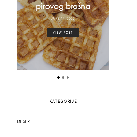
pirovog brašna
paste
JUNE 17, 2026
VIEW POST
KATEGORIJE
DESERTI