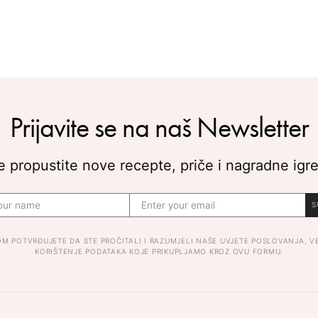
Prijavite se na naš Newsletter
 propustite nove recepte, priče i nagradne igre
S
OM POTVRĐUJETE DA STE PROČITALI I RAZUMJELI NAŠE UVJETE POSLOVANJA, V
KORIŠTENJE PODATAKA KOJE PRIKUPLJAMO KROZ OVU FORMU.