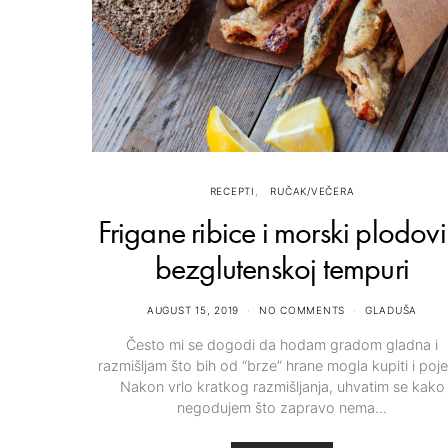
RECEPTI
RUČAK/VEČERA
Frigane ribice i morski plodovi
bezglutenskoj tempuri
AUGUST 15, 2019
NO COMMENTS
GLADUŠA
Često mi se dogodi da hodam gradom gladna i
razmišljam što bih od “brze” hrane mogla kupiti i pojes
Nakon vrlo kratkog razmišljanja, uhvatim se kako
negodujem što zapravo nema…