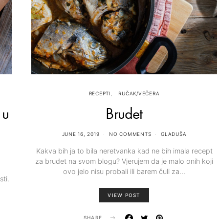
RECEPTI
RUČAK/VEČERA
 u
Brudet
JUNE 16, 2019
NO COMMENTS
GLADUŠA
Kakva bih ja to bila neretvanka kad ne bih imala recept
za brudet na svom blogu? Vjerujem da je malo onih koji
ovo jelo nisu probali ili barem čuli za…
ti.
VIEW POST
SHARE