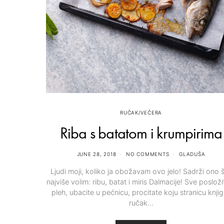
RUČAK/VEČERA
Riba s batatom i krumpirima
JUNE 28, 2018
NO COMMENTS
GLADUŠA
Ljudi moji, koliko ja obožavam ovo jelo! Sadrži ono 
najviše volim: ribu, batat i miris Dalmacije!⁣ Sve posloži
pleh, ubacite u pećnicu, procitate koju stranicu knjig
ručak…