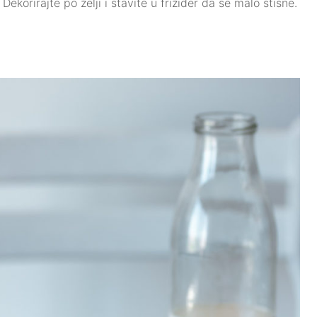
Dekorirajte po želji i stavite u frižider da se malo stisne.