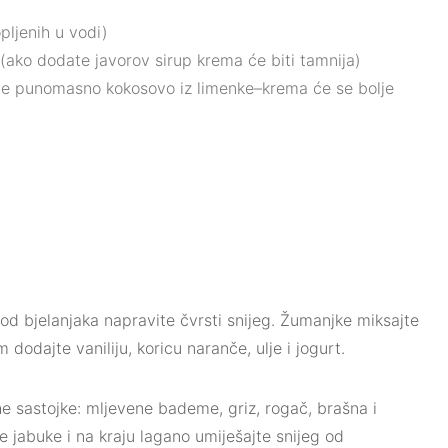
pljenih u vodi)
(ako dodate javorov sirup krema će biti tamnija)
olje punomasno kokosovo iz limenke–krema će se bolje
od bjelanjaka napravite čvrsti snijeg. Žumanjke miksajte
dodajte vaniliju, koricu naranče, ulje i jogurt.
 sastojke: mljevene bademe, griz, rogač, brašna i
 jabuke i na kraju lagano umiješajte snijeg od