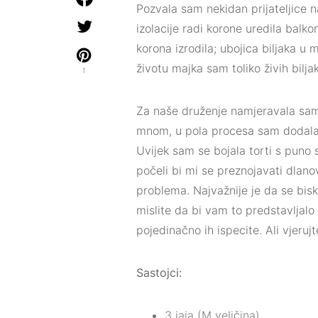
Pozvala sam nekidan prijateljice n
izolacije radi korone uredila balko
korona izrodila; ubojica biljaka u 
životu majka sam toliko živih bilja
1
Za naše druženje namjeravala sam n
mnom, u pola procesa sam dodala h
Uvijek sam se bojala torti s puno 
počeli bi mi se preznojavati dlano
problema. Najvažnije je da se bisk
mislite da bi vam to predstavljalo
pojedinačno ih ispecite. Ali vjerujt
Sastojci:
3 jaja (M veličina)