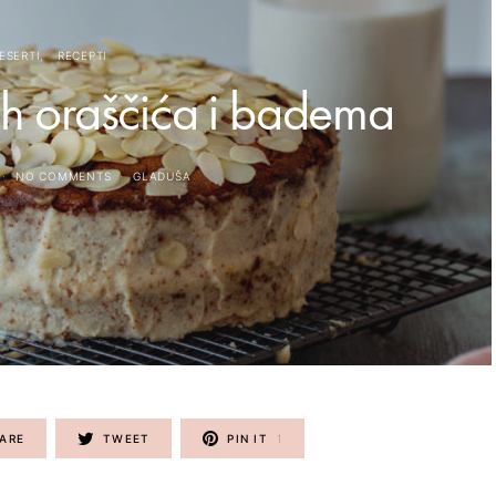
ESERTI
RECEPTI
kih oraščića i badema
NO COMMENTS
GLADUŠA
ARE
TWEET
PIN IT
1