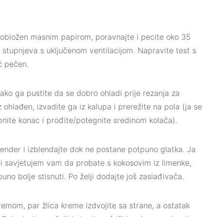
 obložen masnim papirom, poravnajte i pecite oko 35
 stupnjeva s uključenom ventilacijom. Napravite test s
ač pečen.
ako ga pustite da se dobro ohladi prije rezanja za
ohlađen, izvadite ga iz kalupa i prerežite na pola (ja se
nite konac i prođite/potegnite sredinom kolača).
lender i izblendajte dok ne postane potpuno glatka. Ja
li savjetujem vam da probate s kokosovim iz limenke,
no bolje stisnuti. Po želji dodajte još zaslađivača.
kremom, par žlica kreme izdvojite sa strane, a ostatak