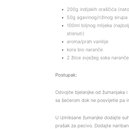
200g indijskih oraščića (nato
50g agavinog/rižinog sirupa 
100ml biljnog mlijeka (najb
stisnuti)
aroma/prah vanilije
kora bio naranče
2 žlice svježeg soka naranče
Postupak:
Odvojite bjelanjke od žumanjaka i 
sa šećerom dok ne posvijetle pa im 
U izmiksane žumanjke dodajte suhe
prašak za pecivo. Dodajte naribane