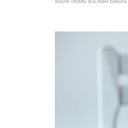
stavite između dva dijela biskvita. 