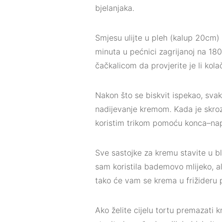
bjelanjaka.
Smjesu ulijte u pleh (kalup 20cm)
minuta u pećnici zagrijanoj na 180
čačkalicom da provjerite je li kol
Nakon što se biskvit ispekao, svak
nadijevanje kremom. Kada je skroz 
koristim trikom pomoću konca–nap
Sve sastojke za kremu stavite u b
sam koristila bademovo mlijeko, a
tako će vam se krema u frižideru pu
Ako želite cijelu tortu premazati 