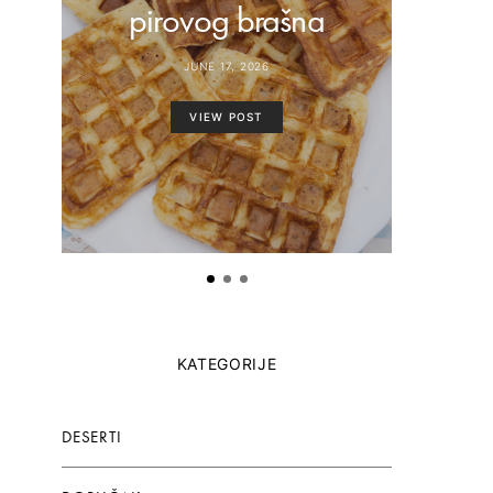
pirovog brašna
paste
JUNE 17, 2026
VIEW POST
KATEGORIJE
DESERTI