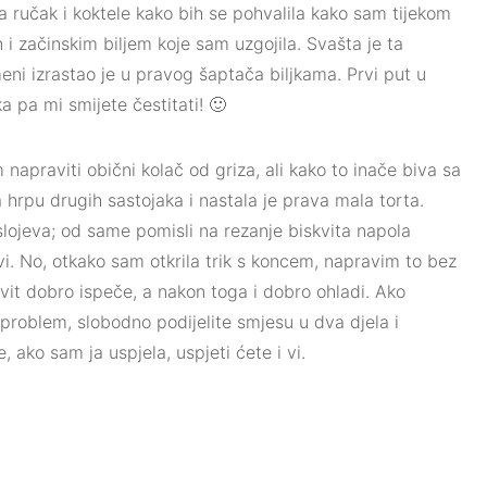
a ručak i koktele kako bih se pohvalila kako sam tijekom
n i začinskim biljem koje sam uzgojila. Svašta je ta
meni izrastao je u pravog šaptača biljkama. Prvi put u
ka pa mi smijete čestitati! 🙂
apraviti obični kolač od griza, ali kako to inače biva sa
rpu drugih sastojaka i nastala je prava mala torta.
slojeva; od same pomisli na rezanje biskvita napola
vi. No, otkako sam otkrila trik s koncem, napravim to bez
vit dobro ispeče, a nakon toga i dobro ohladi. Ako
 problem, slobodno podijelite smjesu u dva djela i
e, ako sam ja uspjela, uspjeti ćete i vi.