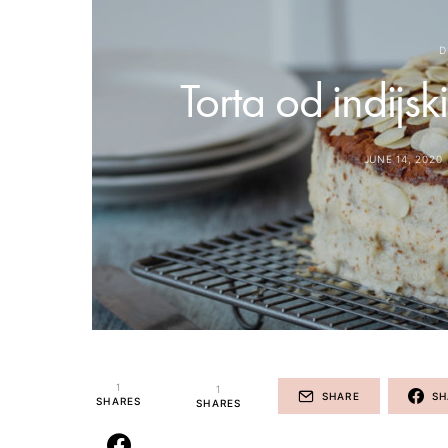
D
Torta od indijs
JUNE 14, 2020
1
1
SHARE
SH
SHARES
SHARES