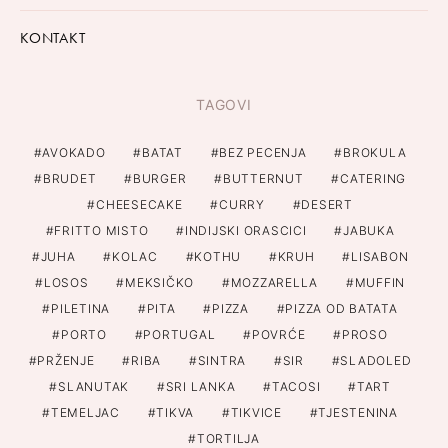
KONTAKT
TAGOVI
AVOKADO
BATAT
BEZ PECENJA
BROKULA
BRUDET
BURGER
BUTTERNUT
CATERING
CHEESECAKE
CURRY
DESERT
FRITTO MISTO
INDIJSKI ORASCICI
JABUKA
JUHA
KOLAC
KOTHU
KRUH
LISABON
LOSOS
MEKSIČKO
MOZZARELLA
MUFFIN
PILETINA
PITA
PIZZA
PIZZA OD BATATA
PORTO
PORTUGAL
POVRĆE
PROSO
PRŽENJE
RIBA
SINTRA
SIR
SLADOLED
SLANUTAK
SRI LANKA
TACOSI
TART
TEMELJAC
TIKVA
TIKVICE
TJESTENINA
TORTILJA