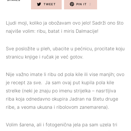
TWEET
PIN IT
2
Ljudi moji, koliko ja obožavam ovo jelo! Sadrži ono što
najviše volim: ribu, batat i miris Dalmacije!⁣
Sve posložite u pleh, ubacite u pećnicu, procitate koju
stranicu knjige i ručak je već gotov. ⁣
Nije važno imate li ribu od pola kile ili vise manjih; ovo
je recept za sve.⁣ ⁣ Ja sam ovaj put kupila pola kile
strelke (neki je znaju po imenu strijelka – nasrtljiva
riba koja odnedavno okupira Jadran na štetu druge
ribe, a veoma ukusna i ribolovom zanemarena).⁣
Volim šarena, ali i fotogenična jela pa sam uzela tri