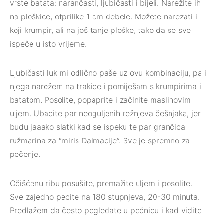
vrste batata: narančasti, ljubičasti i bijeli. Narežite ih
na ploškice, otprilike 1 cm debele. Možete narezati i
koji krumpir, ali na još tanje ploške, tako da se sve
ispeče u isto vrijeme.⁣
Ljubičasti luk mi odlično paše uz ovu kombinaciju, pa i
njega narežem na trakice i pomiješam s krumpirima i
batatom. Posolite, popaprite i začinite maslinovim
uljem. ⁣Ubacite par neoguljenih režnjeva češnjaka, jer
budu jaaako slatki kad se ispeku te par grančica
ružmarina za “miris Dalmacije”. Sve je spremno za
pečenje.
Očišćenu ribu posušite, premažite uljem i posolite.
⁣Sve zajedno pecite na 180 stupnjeva, 20-30 minuta.
Predlažem da često pogledate u pećnicu i kad vidite