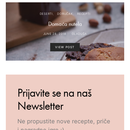
DESERTI
DORUČAK
RECEPTI
Domaća nutela
JUNE 28, 2018
GLADUŠA
VIEW POST
Prijavite se na naš
Newsletter
Ne propustite nove recepte, priče