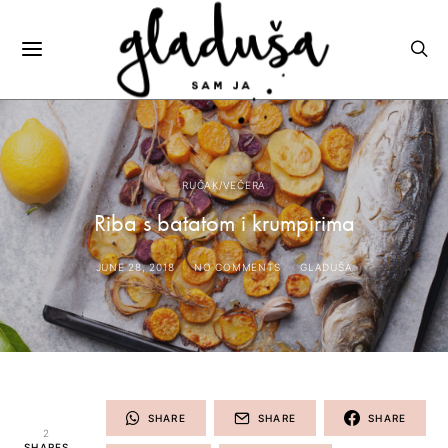
RUČAK/VEČERA
Riba s batatom i krumpirima
JUNE 28, 2018
NO COMMENTS
GLADUŠA
SHARE
SHARE
SHARE
2
SHARES