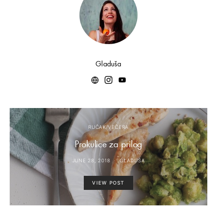
Gladuša
RUČAK/VEČERA
Prokulice za prilog
JUNE 28, 2018
GLADUŠA
VIEW POST