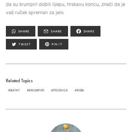
da su krumpiri dobili lijepu, hrskavu koricu, znači da je
vaš ručak spreman za jelo.
SHARE
SHARE
SHARE
TWEET
PIN IT
Related Topics
BATAT
KRUMPIRI
PECNICA
RIBA