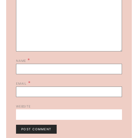
*
NAME
*
EMAIL
WEBSITE