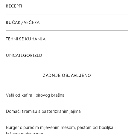
RECEPTI
RUČAK/VEČERA
TEHNIKE KUHANJA
UNCATEGORIZED
ZADNJE OBJAVLJENO
Vafli od kefira i pirovog brašna
Domaći tiramisu s pasteriziranim jajima
Burger s purećim mljevenim mesom, pestom od bosiljka i
lažnom majonezom