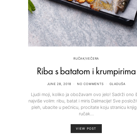
RUČAK/VEČERA
Riba s batatom i krumpirima
JUNE 28, 2018
NO COMMENTS
GLADUŠA
Ljudi moji, koliko ja obožavam ovo jelo! Sadrži ono 
najviše volim: ribu, batat i miris Dalmacije!⁣ Sve posloži
pleh, ubacite u pećnicu, procitate koju stranicu knjig
ručak…
VIEW POST