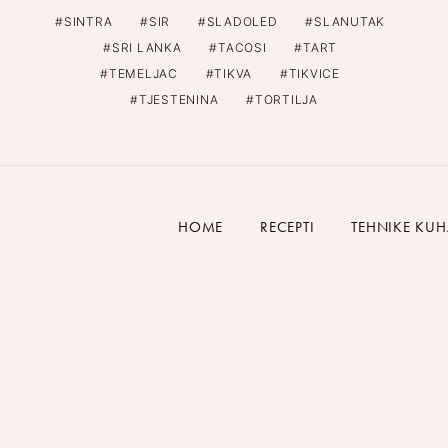
SINTRA
SIR
SLADOLED
SLANUTAK
SRI LANKA
TACOSI
TART
TEMELJAC
TIKVA
TIKVICE
TJESTENINA
TORTILJA
HOME
RECEPTI
TEHNIKE KU