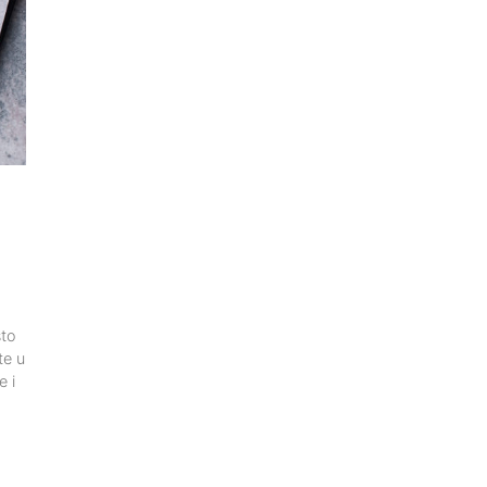
što
te u
e i