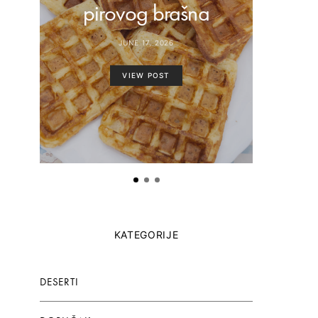
pirovog brašna
paste
JUNE 17, 2026
VIEW POST
KATEGORIJE
DESERTI