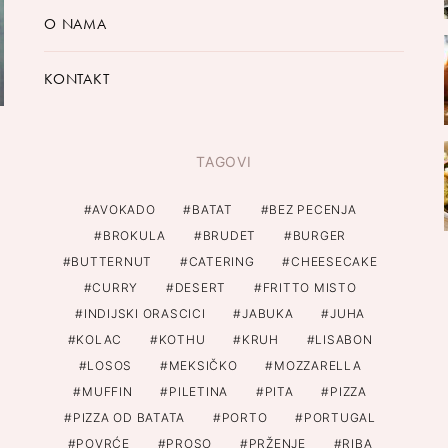
O NAMA
KONTAKT
TAGOVI
AVOKADO
BATAT
BEZ PECENJA
BROKULA
BRUDET
BURGER
BUTTERNUT
CATERING
CHEESECAKE
CURRY
DESERT
FRITTO MISTO
INDIJSKI ORASCICI
JABUKA
JUHA
KOLAC
KOTHU
KRUH
LISABON
LOSOS
MEKSIČKO
MOZZARELLA
MUFFIN
PILETINA
PITA
PIZZA
PIZZA OD BATATA
PORTO
PORTUGAL
POVRĆE
PROSO
PRŽENJE
RIBA