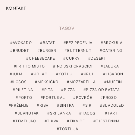
KONTAKT
TAGOVI
AVOKADO
BATAT
BEZ PECENJA
BROKULA
BRUDET
BURGER
BUTTERNUT
CATERING
CHEESECAKE
CURRY
DESERT
FRITTO MISTO
INDIJSKI ORASCICI
JABUKA
JUHA
KOLAC
KOTHU
KRUH
LISABON
LOSOS
MEKSIČKO
MOZZARELLA
MUFFIN
PILETINA
PITA
PIZZA
PIZZA OD BATATA
PORTO
PORTUGAL
POVRĆE
PROSO
PRŽENJE
RIBA
SINTRA
SIR
SLADOLED
SLANUTAK
SRI LANKA
TACOSI
TART
TEMELJAC
TIKVA
TIKVICE
TJESTENINA
TORTILJA