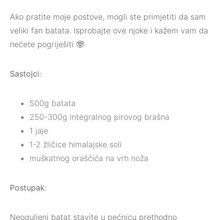
Ako pratite moje postove, mogli ste primjetiti da sam
veliki fan batata.⁣ Isprobajte ove njoke i kažem vam da
nećete pogriješiti 🤓⁣
Sastojci
:⁣
500g batata ⁣
250-300g integralnog pirovog brašna⁣
1 jaje⁣
1-2 žličice himalajske soli⁣
muškatnog oraščića na vrh noža⁣
Postupak
:
Neoguljeni batat stavite u pećnicu prethodno