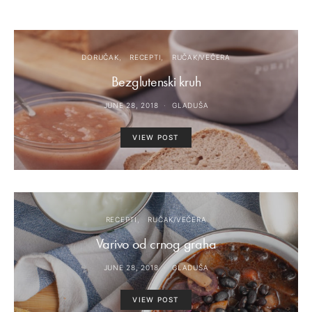
DORUČAK
RECEPTI
RUČAK/VEČERA
Bezglutenski kruh
JUNE 28, 2018
GLADUŠA
VIEW POST
RECEPTI
RUČAK/VEČERA
Varivo od crnog graha
JUNE 28, 2018
GLADUŠA
VIEW POST