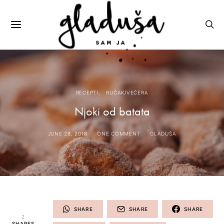
RECEPTI
RUČAK/VEČERA
Njoki od batata
JUNE 28, 2018
ONE COMMENT
GLADUŠA
SHARE
SHARE
SHARE
2
SHARES