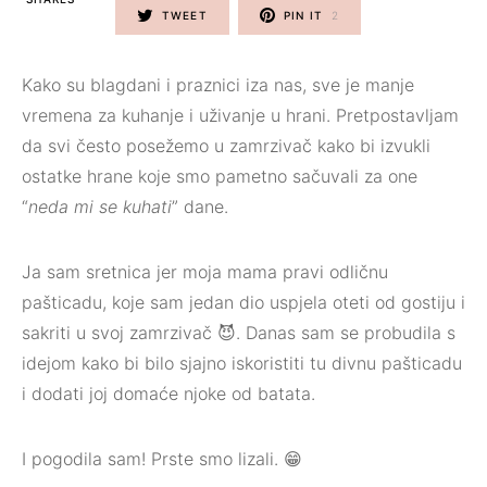
TWEET
PIN IT
2
Kako su blagdani i praznici iza nas, sve je manje
vremena za kuhanje i uživanje u hrani. Pretpostavljam
da svi često posežemo u zamrzivač kako bi izvukli
ostatke hrane koje smo pametno sačuvali za one
“
neda mi se kuhati
” dane.⁣
Ja sam sretnica jer moja mama pravi odličnu
pašticadu, koje sam jedan dio uspjela oteti od gostiju i
sakriti u svoj zamrzivač 😈. Danas sam se probudila s
idejom kako bi bilo sjajno iskoristiti tu divnu pašticadu
i dodati joj domaće njoke od batata. ⁣
I pogodila sam! Prste smo lizali. 😁