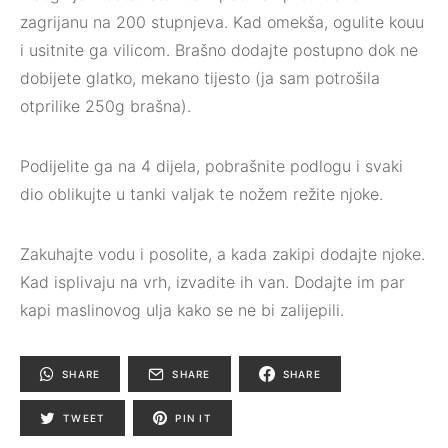
zagrijanu na 200 stupnjeva. Kad omekša, ogulite kouu
i usitnite ga vilicom. Brašno dodajte postupno dok ne
dobijete glatko, mekano tijesto (ja sam potrošila
otprilike 250g brašna).⁣
Podijelite ga na 4 dijela, pobrašnite podlogu i svaki
dio oblikujte u tanki valjak te nožem režite njoke.⁣
Zakuhajte vodu i posolite, a kada zakipi dodajte njoke.
Kad isplivaju na vrh, izvadite ih van. Dodajte im par
kapi maslinovog ulja kako se ne bi zalijepili.⁣
SHARE
SHARE
SHARE
TWEET
PIN IT