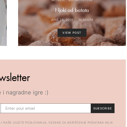
RECEPTI
RUČAK/VEČERA
Njoki od batata
JUNE 28, 2018
GLADUŠA
VIEW POST
wsletter
 i nagradne igre :)
SUBSCRIBE
LI NAŠE UVJETE POSLOVANJA, VEZANE ZA KORIŠTENJE PODATAKA KOJE