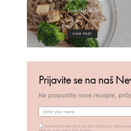
RECEPTI
RUČAK/VEČERA
Lovački ručak
JUNE 28, 2018
GLADUŠA
VIEW POST
Prijavite se na naš Ne
Ne propustite nove recepte, priče
KLIKOM POTVRĐUJETE DA STE PROČITALI I RAZUMJE
PRIKUPLJAMO KROZ OVU FORMU.