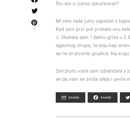
Što ste vi jutros doručkovali?⁣
Mi smo naše jutro započeli s topl
Kad sam prvi put probala ovu kaš
3
:). Skuhala sam 1 šalicu griza u 2
agavinog sirupa, te koju kap arome 
se ne bi stvorile grudice. Na kraju
Smrznuto voće sam izblendala s jo
se da vam se sviđa ideja i javite 
SHARE
SHARE