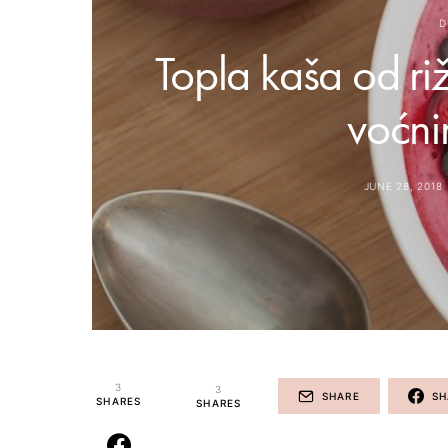
D
Topla kaša od ri
voćni
JUNE 28, 2018
3
3
SHARE
SH
SHARES
SHARES