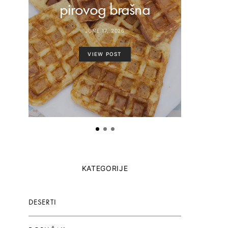
pirovog brašna
paste
JUNE 17, 2026
VIEW POST
KATEGORIJE
DESERTI