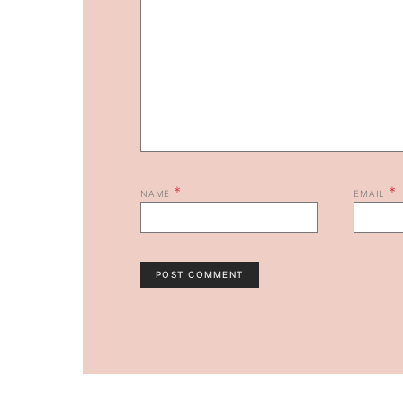
*
*
NAME
EMAIL