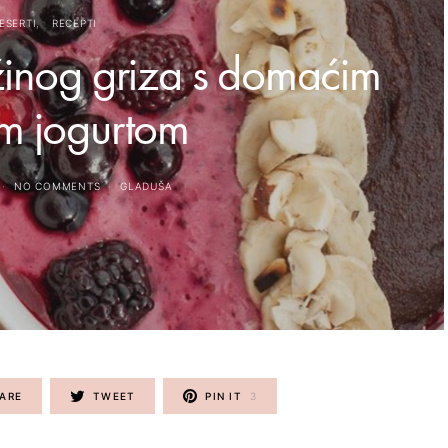
ESERTI
RECEPTI
žinog griza s domaćim
m jogurtom
NO COMMENTS
GLADUŠA
ARE
TWEET
PIN IT
3