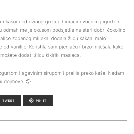
om kašom od rižinog griza i domaćim voćnim jogurtom.⁣
u odmah me je okusom podsjetila na stari dobri čokolino
 šalice zobenog mlijeka, dodala žlicu kakaa, malo
od vanilije.⁣ Koristila sam pjenjaču i brzo miješala kako
 možete dodati žlicu kikiriki maslaca.
gurtom i agavinim sirupom i prelila preko kaše.⁣ Nadam
mi dojmove. 🙂
TWEET
PIN IT