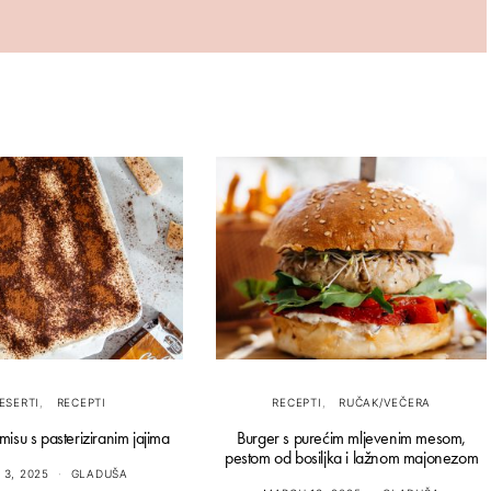
ESERTI
RECEPTI
RECEPTI
RUČAK/VEČERA
misu s pasteriziranim jajima
Burger s purećim mljevenim mesom,
pestom od bosiljka i lažnom majonezom
 3, 2025
GLADUŠA