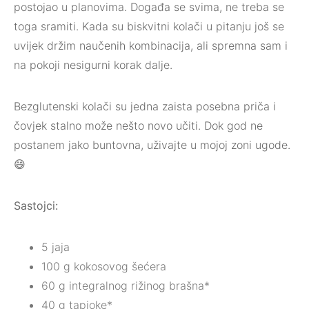
postojao u planovima. Događa se svima, ne treba se
toga sramiti. Kada su biskvitni kolači u pitanju još se
uvijek držim naučenih kombinacija, ali spremna sam i
na pokoji nesigurni korak dalje.
Bezglutenski kolači su jedna zaista posebna priča i
čovjek stalno može nešto novo učiti. Dok god ne
postanem jako buntovna, uživajte u mojoj zoni ugode.
😄
Sastojci:
5 jaja
100 g kokosovog šećera
60 g integralnog rižinog brašna*
40 g tapioke*