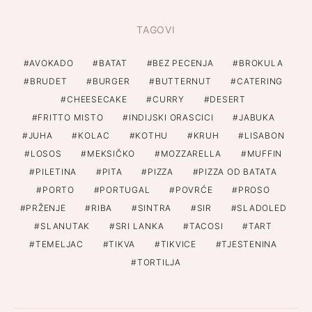
TAGOVI
AVOKADO
BATAT
BEZ PECENJA
BROKULA
BRUDET
BURGER
BUTTERNUT
CATERING
CHEESECAKE
CURRY
DESERT
FRITTO MISTO
INDIJSKI ORASCICI
JABUKA
JUHA
KOLAC
KOTHU
KRUH
LISABON
LOSOS
MEKSIČKO
MOZZARELLA
MUFFIN
PILETINA
PITA
PIZZA
PIZZA OD BATATA
PORTO
PORTUGAL
POVRĆE
PROSO
PRŽENJE
RIBA
SINTRA
SIR
SLADOLED
SLANUTAK
SRI LANKA
TACOSI
TART
TEMELJAC
TIKVA
TIKVICE
TJESTENINA
TORTILJA