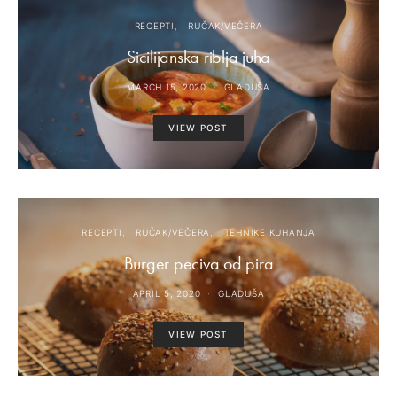
RECEPTI
RUČAK/VEČERA
Sicilijanska riblja juha
MARCH 15, 2020
GLADUŠA
VIEW POST
RECEPTI
RUČAK/VEČERA
TEHNIKE KUHANJA
Burger peciva od pira
APRIL 5, 2020
GLADUŠA
VIEW POST