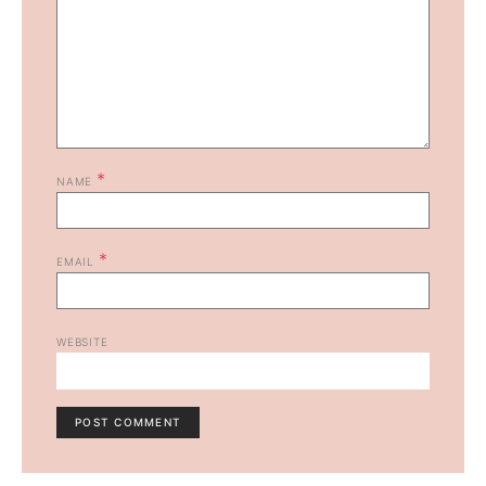
*
NAME
*
EMAIL
WEBSITE