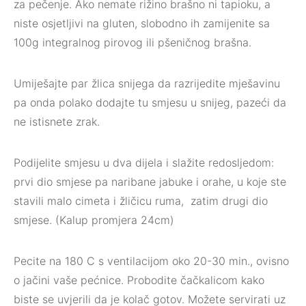
za pečenje. Ako nemate rižino brašno ni tapioku, a
niste osjetljivi na gluten, slobodno ih zamijenite sa
100g integralnog pirovog ili pšeničnog brašna.
Umiješajte par žlica snijega da razrijedite mješavinu
pa onda polako dodajte tu smjesu u snijeg, pazeći da
ne istisnete zrak.
Podijelite smjesu u dva dijela i slažite redosljedom:
prvi dio smjese pa naribane jabuke i orahe, u koje ste
stavili malo cimeta i žličicu ruma, zatim drugi dio
smjese. (Kalup promjera 24cm)
Pecite na 180 C s ventilacijom oko 20-30 min., ovisno
o jačini vaše pećnice. Probodite čačkalicom kako
biste se uvjerili da je kolač gotov. Možete servirati uz