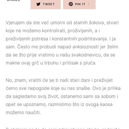
TWEET
PIN IT
2
Vjerujem da ste već umorni od stalnih šokova, stvari
koje ne možemo kontrolirati, proživljenih, a i
preživljenih potresa i konstantnih podrhtavanja. I ja
sam. Često me probudi napad anksioznosti jer želim
da se što prije vratimo u našu svakodnevicu, da se
makne ovaj grč u trbuhu i pritisak s pluća.
No, znam, vratiti će se ti naši stari dani i preživjet
ćemo sve nepogode koje su nas snašle. Ovo je prilika
da sagledamo svoj život, ostanemo sami sa sobom i
opet se upoznamo, razmislimo što iz ovoga kaosa
možemo naučiti.