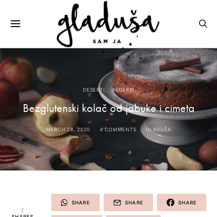
DESERTI
RECEPTI
Bezglutenski kolač od jabuke i cimeta
MARCH 28, 2020
4 COMMENTS
GLADUŠA
SHARE
SHARE
SHARE
2
SHARES