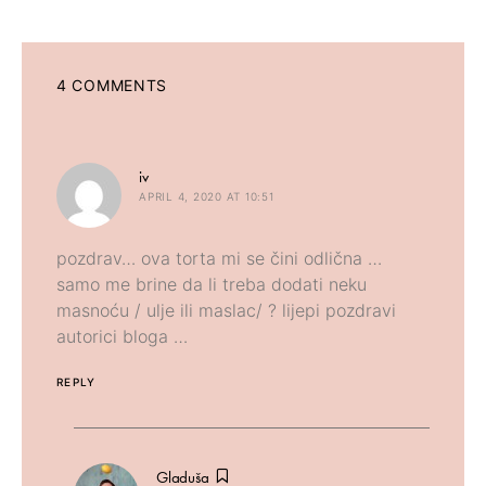
4 COMMENTS
says:
iv
APRIL 4, 2020 AT 10:51
pozdrav… ova torta mi se čini odlična …
samo me brine da li treba dodati neku
masnoću / ulje ili maslac/ ? lijepi pozdravi
autorici bloga …
REPLY
says:
Gladuša