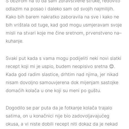
S obzirom na to da sam zdravstvene struke, redovito
odlazim na posao i daleko sam od svojih najmilijih.
Kako bih barem nakratko zaboravila na sve i kako ne
bih vrištala od tuge, kad god mogu usmjeravam svoje
misli na stvari koje me čine sretnom, prvenstveno na–
kuhanje.
Svaki put kada s vama mogu podijeliti neki novi slatki
recept koji mi je uspio, budem neopisivo sretna 😌.
Kada god radim slastice, drhtim nad njima, jer nikad
nisam dovoljno samouvjerena dok mijenjam sastojke
domaćih kolača u one koji su meni po guštu.
Dogodilo se par puta da je fotkanje kolača trajalo
satima, on u konačnici nije bio zadovoljavajućeg
okusa, a vi niste dobili recept niti dokaz da je nekad