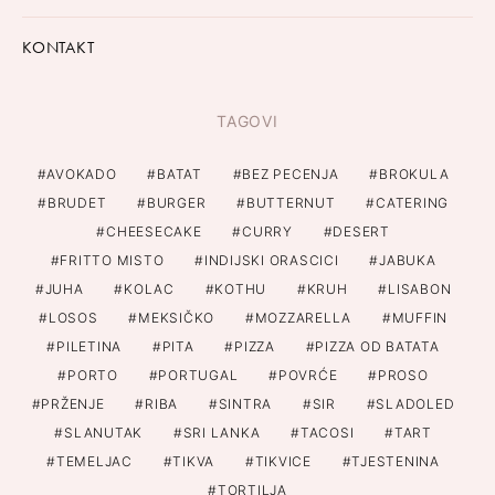
KONTAKT
TAGOVI
AVOKADO
BATAT
BEZ PECENJA
BROKULA
BRUDET
BURGER
BUTTERNUT
CATERING
CHEESECAKE
CURRY
DESERT
FRITTO MISTO
INDIJSKI ORASCICI
JABUKA
JUHA
KOLAC
KOTHU
KRUH
LISABON
LOSOS
MEKSIČKO
MOZZARELLA
MUFFIN
PILETINA
PITA
PIZZA
PIZZA OD BATATA
PORTO
PORTUGAL
POVRĆE
PROSO
PRŽENJE
RIBA
SINTRA
SIR
SLADOLED
SLANUTAK
SRI LANKA
TACOSI
TART
TEMELJAC
TIKVA
TIKVICE
TJESTENINA
TORTILJA