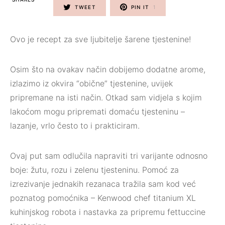
TWEET
PIN IT
1
Ovo je recept za sve ljubitelje šarene tjestenine!
Osim što na ovakav način dobijemo dodatne arome,
izlazimo iz okvira “obične” tjestenine, uvijek
pripremane na isti način. Otkad sam vidjela s kojim
lakoćom mogu pripremati domaću tjesteninu –
lazanje, vrlo često to i prakticiram.
Ovaj put sam odlučila napraviti tri varijante odnosno
boje: žutu, rozu i zelenu tjesteninu. Pomoć za
izrezivanje jednakih rezanaca tražila sam kod već
poznatog pomoćnika – Kenwood chef titanium XL
kuhinjskog robota i nastavka za pripremu fettuccine