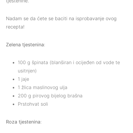
tjestenine.
Nadam se da ćete se baciti na isprobavanje ovog
recepta!
Zelena tjestenina
:
100 g špinata (blanširan i ocijeđen od vode te
usitnjen)
1 jaje
1 žlica maslinovog ulja
200 g pirovog bijelog brašna
Prstohvat soli
Roza tjestenina
: