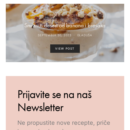
DESERTI
RECEPTI
Smrznuti desert od banana i bresaka
SEPTEMBER 30, 2023
GLADUŠA
VIEW POST
Prijavite se na naš
Newsletter
Ne propustite nove recepte, priče