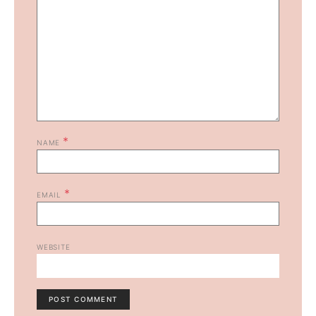
*
NAME
*
EMAIL
WEBSITE