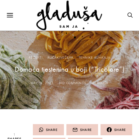
RECEPTI
RUČAK/VEČERA
TEHNIKE KUHANJA
Domaća tjestenina u boji (“Tricolore”)
MAY 18, 2023
NO COMMENTS
GLADUŠA
SHARE
SHARE
SHARE
1
SHARES