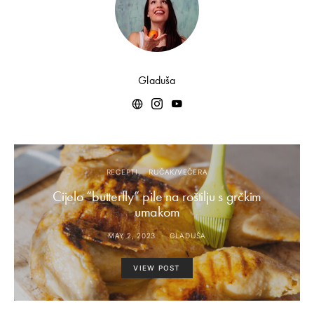
Gladuša
RECEPTI
RUČAK/VEČERA
Cijelo “butterfly” pile na roštilju s grčkim
umakom
MAY 2, 2023
GLADUŠA
VIEW POST