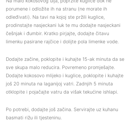
Na malo kokosovog ulja, popržite kuglice dok ne
porumene i odložite ih na stranu (ne morate ih
odleđivati). Na tavi na kojoj ste pržili kuglice,
prodinstajte nasjeckani luk te mu dodajte nasjeckani
češnjak i đumbir. Kratko pirjajte, dodajte čitavu
limenku pasirane rajčice i dolijte pola limenke vode.
Dodajte začine, poklopite i kuhajte 15-ak minuta da se
sve skupa malo reducira. Povremeno promješajte.
Dodajte kokosovo mlijeko i kuglice, poklopite i kuhajte
još 20 minuta na laganijoj vatri. Zadnjih 5 minuta
otklopite i pojačajte vatru da višak tekućine ishlapi.
Po potrebi, dodajte još začina. Servirajte uz kuhanu
basmati rižu ili tjesteninu.