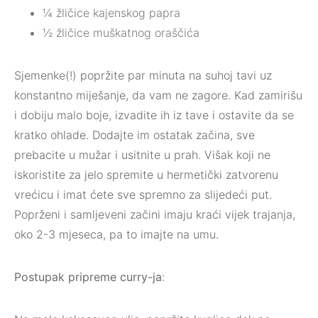
¼ žličice kajenskog papra
½ žličice muškatnog oraščića
Sjemenke(!) popržite par minuta na suhoj tavi uz
konstantno miješanje, da vam ne zagore. Kad zamirišu
i dobiju malo boje, izvadite ih iz tave i ostavite da se
kratko ohlade. Dodajte im ostatak začina, sve
prebacite u mužar i usitnite u prah. Višak koji ne
iskoristite za jelo spremite u hermetički zatvorenu
vrećicu i imat ćete sve spremno za slijedeći put.
Poprženi i samljeveni začini imaju kraći vijek trajanja,
oko 2-3 mjeseca, pa to imajte na umu.
Postupak pripreme curry-ja
: