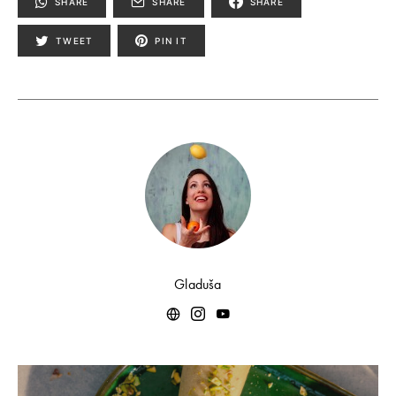
SHARE
SHARE
SHARE
TWEET
PIN IT
Gladuša