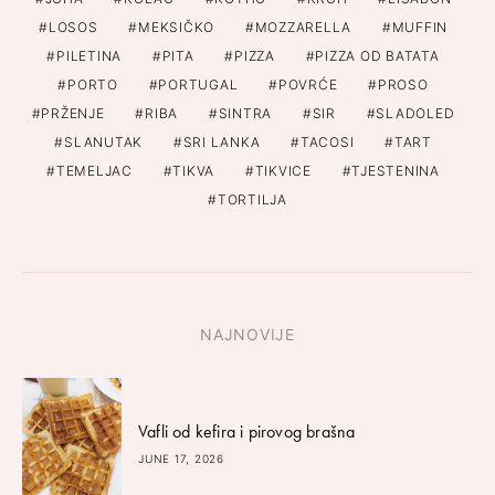
LOSOS
MEKSIČKO
MOZZARELLA
MUFFIN
PILETINA
PITA
PIZZA
PIZZA OD BATATA
PORTO
PORTUGAL
POVRĆE
PROSO
PRŽENJE
RIBA
SINTRA
SIR
SLADOLED
SLANUTAK
SRI LANKA
TACOSI
TART
TEMELJAC
TIKVA
TIKVICE
TJESTENINA
TORTILJA
NAJNOVIJE
Vafli od kefira i pirovog brašna
JUNE 17, 2026