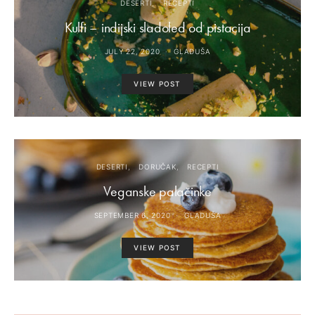
DESERTI
RECEPTI
Kulfi – indijski sladoled od pistacija
JULY 22, 2020
GLADUŠA
VIEW POST
DESERTI
DORUČAK
RECEPTI
Veganske palačinke
SEPTEMBER 6, 2020
GLADUŠA
VIEW POST