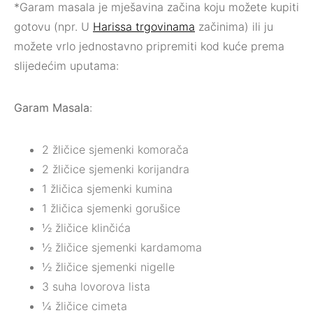
*Garam masala je mješavina začina koju možete kupiti
gotovu (npr. U
Harissa trgovinama
začinima) ili ju
možete vrlo jednostavno pripremiti kod kuće prema
slijedećim uputama:
Garam Masala
:
2 žličice sjemenki komorača
2 žličice sjemenki korijandra
1 žličica sjemenki kumina
1 žličica sjemenki gorušice
½ žličice klinčića
½ žličice sjemenki kardamoma
½ žličice sjemenki nigelle
3 suha lovorova lista
¼ žličice cimeta