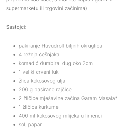
supermarketu ili trgovini začinima)
Sastojci
:
pakiranje Huvudroll biljnih okruglica
4 režnja češnjaka
komadić đumbira, dug oko 2cm
1 veliki crveni luk
žlica kokosovog ulja
200 g pasirane rajčice
2 žličice mješavine začina Garam Masala*
1 žličica kurkume
400 ml kokosovog mlijeka u limenci
sol, papar