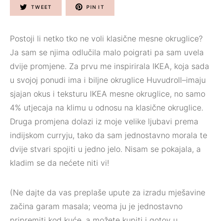
TWEET
PIN IT
Postoji li netko tko ne voli klasične mesne okruglice?
Ja sam se njima odlučila malo poigrati pa sam uvela
dvije promjene. Za prvu me inspirirala IKEA, koja sada
u svojoj ponudi ima i biljne okruglice Huvudroll–imaju
sjajan okus i teksturu IKEA mesne okruglice, no samo
4% utjecaja na klimu u odnosu na klasične okruglice.
Druga promjena dolazi iz moje velike ljubavi prema
indijskom curryju, tako da sam jednostavno morala te
dvije stvari spojiti u jedno jelo. Nisam se pokajala, a
kladim se da nećete niti vi!
(Ne dajte da vas preplaše upute za izradu mješavine
začina garam masala; veoma ju je jednostavno
pripremiti kod kuće, a možete kupiti i gotov u