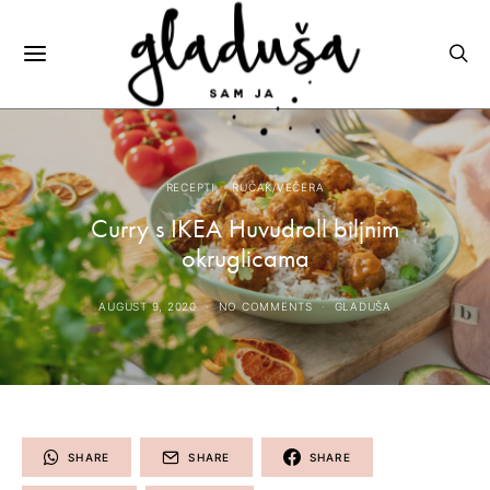
RECEPTI
RUČAK/VEČERA
Curry s IKEA Huvudroll biljnim
okruglicama
AUGUST 9, 2020
NO COMMENTS
GLADUŠA
SHARE
SHARE
SHARE