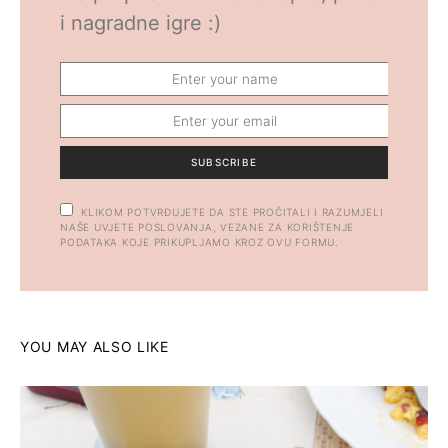
i nagradne igre :)
SUBSCRIBE
KLIKOM POTVRĐUJETE DA STE PROČITALI I RAZUMJELI
NAŠE UVJETE POSLOVANJA, VEZANE ZA KORIŠTENJE
PODATAKA KOJE PRIKUPLJAMO KROZ OVU FORMU.
YOU MAY ALSO LIKE