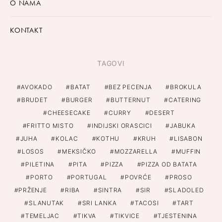
O NAMA
KONTAKT
TAGOVI
AVOKADO
BATAT
BEZ PECENJA
BROKULA
BRUDET
BURGER
BUTTERNUT
CATERING
CHEESECAKE
CURRY
DESERT
FRITTO MISTO
INDIJSKI ORASCICI
JABUKA
JUHA
KOLAC
KOTHU
KRUH
LISABON
LOSOS
MEKSIČKO
MOZZARELLA
MUFFIN
PILETINA
PITA
PIZZA
PIZZA OD BATATA
PORTO
PORTUGAL
POVRĆE
PROSO
PRŽENJE
RIBA
SINTRA
SIR
SLADOLED
SLANUTAK
SRI LANKA
TACOSI
TART
TEMELJAC
TIKVA
TIKVICE
TJESTENINA