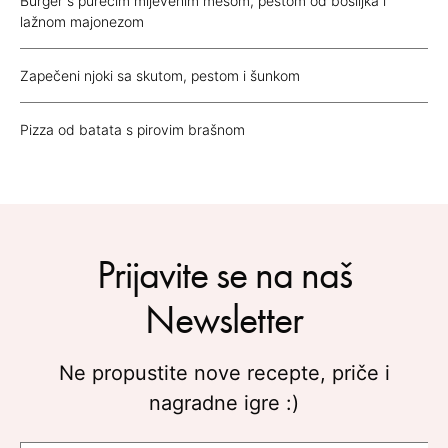
Burger s purećim mljevenim mesom, pestom od bosiljka i
lažnom majonezom
Zapečeni njoki sa skutom, pestom i šunkom
Pizza od batata s pirovim brašnom
Prijavite se na naš
Newsletter
Ne propustite nove recepte, priče i
nagradne igre :)