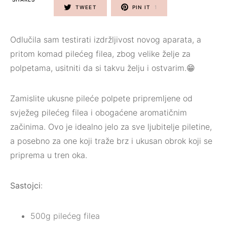
TWEET
PIN IT
1
Odlučila sam testirati izdržljivost novog aparata, a
pritom komad pilećeg filea, zbog velike želje za
polpetama, usitniti da si takvu želju i ostvarim.😁
Zamislite ukusne pileće polpete pripremljene od
svježeg pilećeg filea i obogaćene aromatičnim
začinima. Ovo je idealno jelo za sve ljubitelje piletine,
a posebno za one koji traže brz i ukusan obrok koji se
priprema u tren oka.
Sastojci
:
500g pilećeg filea