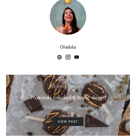
Gladuša
DESERTI
RECEPTI
Proteinski čokoladni štapić desert
OCTOBER 1, 2023
GLADUŠA
VIEW POST