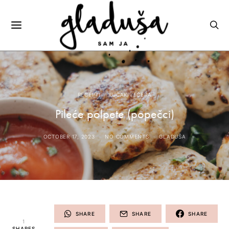
RECEPTI
RUČAK/VEČERA
Pileće polpete (popečci)
OCTOBER 17, 2023
NO COMMENTS
GLADUŠA
SHARE
SHARE
SHARE
1
SHARES