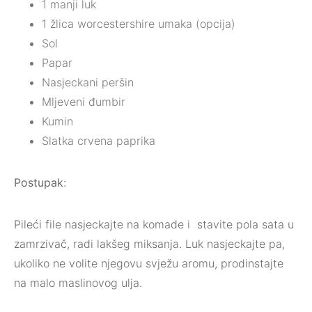
1 manji luk
1 žlica worcestershire umaka (opcija)
Sol
Papar
Nasjeckani peršin
Mljeveni đumbir
Kumin
Slatka crvena paprika
Postupak
:
Pileći file nasjeckajte na komade i stavite pola sata u
zamrzivač, radi lakšeg miksanja. Luk nasjeckajte pa,
ukoliko ne volite njegovu svježu aromu, prodinstajte
na malo maslinovog ulja.