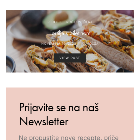
RECEPTI
RUČAK/VEČERA
Tortilje s piletinom
NOVEMBER 16, 2023
GLADUŠA
VIEW POST
Prijavite se na naš
Newsletter
Ne propustite nove recepte, priče