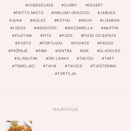
CHEESECAKE
CURRY
DESERT
FRITTO MISTO
INDIJSKI ORASCICI
JABUKA
JUHA
KOLAC
KOTHU
KRUH
LISABON
LOSOS
MEKSIČKO
MOZZARELLA
MUFFIN
PILETINA
PITA
PIZZA
PIZZA OD BATATA
PORTO
PORTUGAL
POVRĆE
PROSO
PRŽENJE
RIBA
SINTRA
SIR
SLADOLED
SLANUTAK
SRI LANKA
TACOSI
TART
TEMELJAC
TIKVA
TIKVICE
TJESTENINA
TORTILJA
NAJNOVIJE