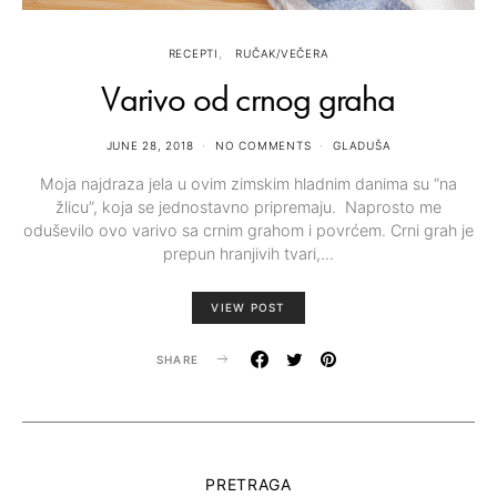
RECEPTI
RUČAK/VEČERA
Varivo od crnog graha
JUNE 28, 2018
NO COMMENTS
GLADUŠA
Moja najdraza jela u ovim zimskim hladnim danima su “na
žlicu”, koja se jednostavno pripremaju. Naprosto me
oduševilo ovo varivo sa crnim grahom i povrćem. Crni grah je
prepun hranjivih tvari,…
VIEW POST
SHARE
PRETRAGA