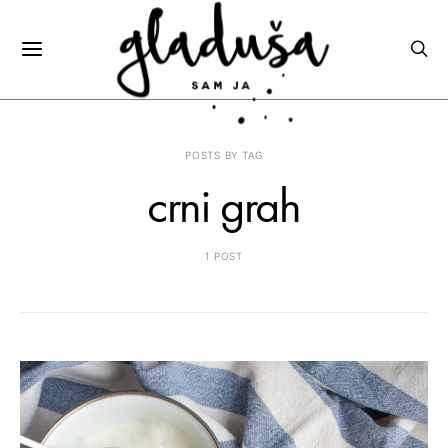
POSTS BY TAG
crni grah
1 POST