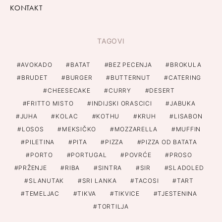
KONTAKT
TAGOVI
AVOKADO
BATAT
BEZ PECENJA
BROKULA
BRUDET
BURGER
BUTTERNUT
CATERING
CHEESECAKE
CURRY
DESERT
FRITTO MISTO
INDIJSKI ORASCICI
JABUKA
JUHA
KOLAC
KOTHU
KRUH
LISABON
LOSOS
MEKSIČKO
MOZZARELLA
MUFFIN
PILETINA
PITA
PIZZA
PIZZA OD BATATA
PORTO
PORTUGAL
POVRĆE
PROSO
PRŽENJE
RIBA
SINTRA
SIR
SLADOLED
SLANUTAK
SRI LANKA
TACOSI
TART
TEMELJAC
TIKVA
TIKVICE
TJESTENINA
TORTILJA