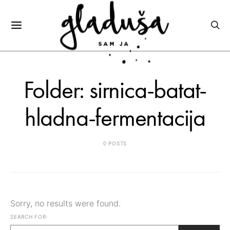
Folder: sirnica-batat-
hladna-fermentacija
0 POSTS
Sorry, no results were found.
SEARCH FOR: