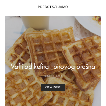
PREDSTAVLJAMO
Vafli od kefira i pirovog brašna
JUNE 17, 2026
VIEW POST