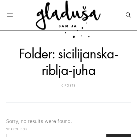
Folder: sicilijanska-
riblja-juha
0 POSTS
Sorry, no results were found.
SEARCH FOR: