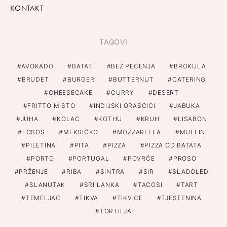
KONTAKT
TAGOVI
AVOKADO
BATAT
BEZ PECENJA
BROKULA
BRUDET
BURGER
BUTTERNUT
CATERING
CHEESECAKE
CURRY
DESERT
FRITTO MISTO
INDIJSKI ORASCICI
JABUKA
JUHA
KOLAC
KOTHU
KRUH
LISABON
LOSOS
MEKSIČKO
MOZZARELLA
MUFFIN
PILETINA
PITA
PIZZA
PIZZA OD BATATA
PORTO
PORTUGAL
POVRĆE
PROSO
PRŽENJE
RIBA
SINTRA
SIR
SLADOLED
SLANUTAK
SRI LANKA
TACOSI
TART
TEMELJAC
TIKVA
TIKVICE
TJESTENINA
TORTILJA