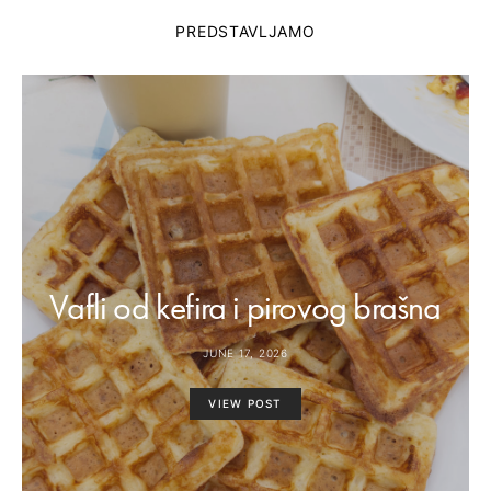
PREDSTAVLJAMO
Vafli od kefira i pirovog brašna
JUNE 17, 2026
VIEW POST