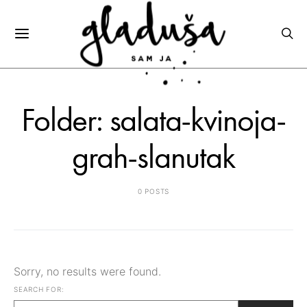
Folder: salata-kvinoja-
grah-slanutak
0 POSTS
Sorry, no results were found.
SEARCH FOR: