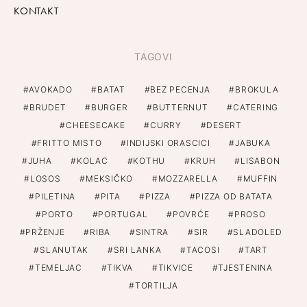
KONTAKT
TAGOVI
AVOKADO
BATAT
BEZ PECENJA
BROKULA
BRUDET
BURGER
BUTTERNUT
CATERING
CHEESECAKE
CURRY
DESERT
FRITTO MISTO
INDIJSKI ORASCICI
JABUKA
JUHA
KOLAC
KOTHU
KRUH
LISABON
LOSOS
MEKSIČKO
MOZZARELLA
MUFFIN
PILETINA
PITA
PIZZA
PIZZA OD BATATA
PORTO
PORTUGAL
POVRĆE
PROSO
PRŽENJE
RIBA
SINTRA
SIR
SLADOLED
SLANUTAK
SRI LANKA
TACOSI
TART
TEMELJAC
TIKVA
TIKVICE
TJESTENINA
TORTILJA