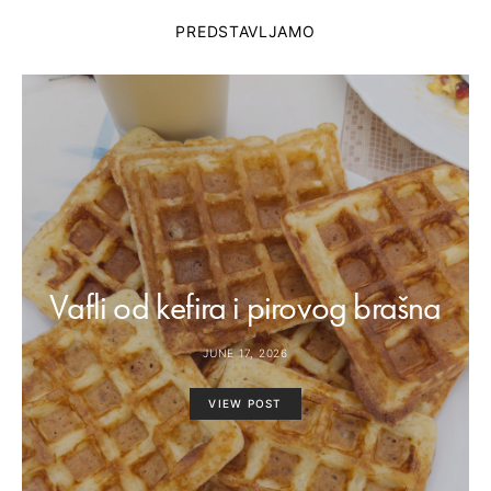
PREDSTAVLJAMO
Vafli od kefira i pirovog brašna
JUNE 17, 2026
VIEW POST