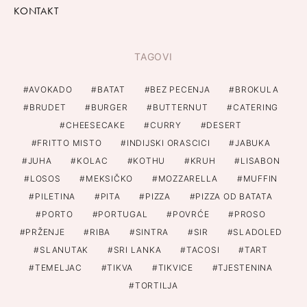
KONTAKT
TAGOVI
AVOKADO
BATAT
BEZ PECENJA
BROKULA
BRUDET
BURGER
BUTTERNUT
CATERING
CHEESECAKE
CURRY
DESERT
FRITTO MISTO
INDIJSKI ORASCICI
JABUKA
JUHA
KOLAC
KOTHU
KRUH
LISABON
LOSOS
MEKSIČKO
MOZZARELLA
MUFFIN
PILETINA
PITA
PIZZA
PIZZA OD BATATA
PORTO
PORTUGAL
POVRĆE
PROSO
PRŽENJE
RIBA
SINTRA
SIR
SLADOLED
SLANUTAK
SRI LANKA
TACOSI
TART
TEMELJAC
TIKVA
TIKVICE
TJESTENINA
TORTILJA