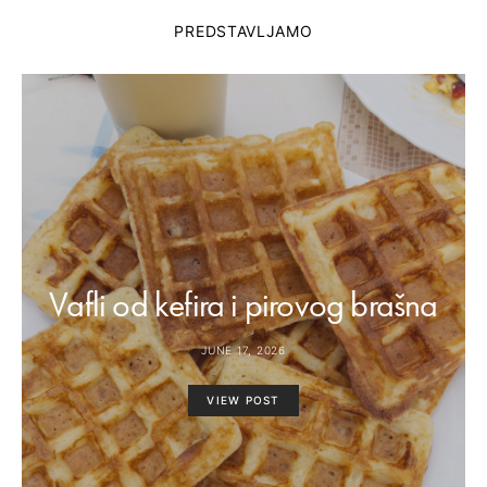
PREDSTAVLJAMO
Vafli od kefira i pirovog brašna
JUNE 17, 2026
VIEW POST