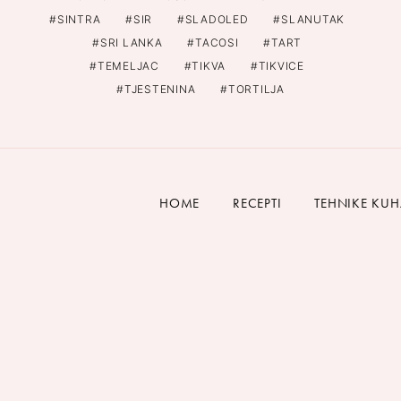
SINTRA
SIR
SLADOLED
SLANUTAK
SRI LANKA
TACOSI
TART
TEMELJAC
TIKVA
TIKVICE
TJESTENINA
TORTILJA
HOME
RECEPTI
TEHNIKE KU