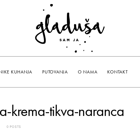
NIKE KUHANJA
PUTOVANJA
O NAMA
KONTAKT
za-krema-tikva-naranca
0 POSTS