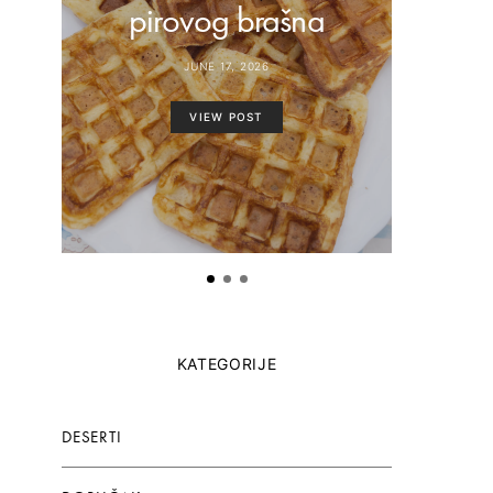
pirovog brašna
paste
JUNE 17, 2026
VIEW POST
KATEGORIJE
DESERTI