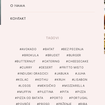
O NAMA
KONTAKT
TAGOVI
AVOKADO
BATAT
BEZ PECENJA
BROKULA
BRUDET
BURGER
BUTTERNUT
CATERING
CHEESECAKE
CURRY
DESERT
FRITTO MISTO
INDIJSKI ORASCICI
JABUKA
JUHA
KOLAC
KOTHU
KRUH
LISABON
LOSOS
MEKSIČKO
MOZZARELLA
MUFFIN
PILETINA
PITA
PIZZA
PIZZA OD BATATA
PORTO
PORTUGAL
POVRĆE
PROSO
PRŽENJE
RIBA