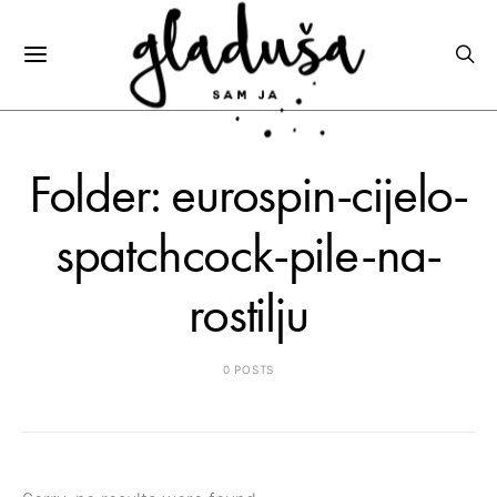
Folder: eurospin-cijelo-
spatchcock-pile-na-
rostilju
0 POSTS