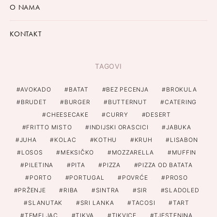
O NAMA
KONTAKT
TAGOVI
AVOKADO
BATAT
BEZ PECENJA
BROKULA
BRUDET
BURGER
BUTTERNUT
CATERING
CHEESECAKE
CURRY
DESERT
FRITTO MISTO
INDIJSKI ORASCICI
JABUKA
JUHA
KOLAC
KOTHU
KRUH
LISABON
LOSOS
MEKSIČKO
MOZZARELLA
MUFFIN
PILETINA
PITA
PIZZA
PIZZA OD BATATA
PORTO
PORTUGAL
POVRĆE
PROSO
PRŽENJE
RIBA
SINTRA
SIR
SLADOLED
SLANUTAK
SRI LANKA
TACOSI
TART
TEMELJAC
TIKVA
TIKVICE
TJESTENINA