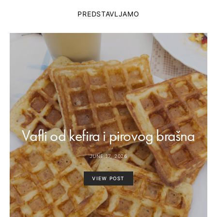
PREDSTAVLJAMO
Vafli od kefira i pirovog brašna
JUNE 17, 2026
VIEW POST