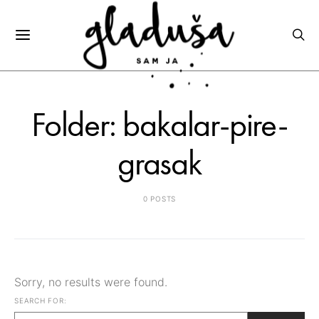
Folder: bakalar-pire-
grasak
0 POSTS
Sorry, no results were found.
SEARCH FOR: