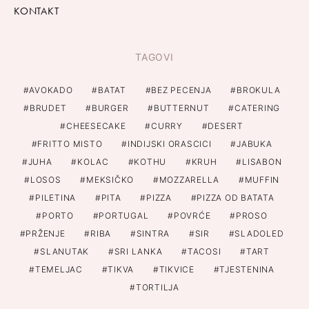
KONTAKT
TAGOVI
AVOKADO
BATAT
BEZ PECENJA
BROKULA
BRUDET
BURGER
BUTTERNUT
CATERING
CHEESECAKE
CURRY
DESERT
FRITTO MISTO
INDIJSKI ORASCICI
JABUKA
JUHA
KOLAC
KOTHU
KRUH
LISABON
LOSOS
MEKSIČKO
MOZZARELLA
MUFFIN
PILETINA
PITA
PIZZA
PIZZA OD BATATA
PORTO
PORTUGAL
POVRĆE
PROSO
PRŽENJE
RIBA
SINTRA
SIR
SLADOLED
SLANUTAK
SRI LANKA
TACOSI
TART
TEMELJAC
TIKVA
TIKVICE
TJESTENINA
TORTILJA