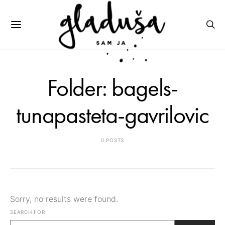
Folder: bagels-
tunapasteta-gavrilovic
0 POSTS
Sorry, no results were found.
SEARCH FOR: