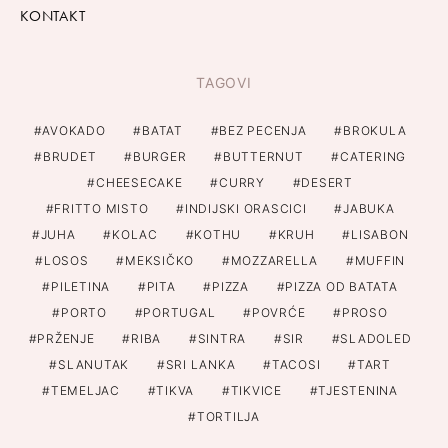
KONTAKT
TAGOVI
AVOKADO
BATAT
BEZ PECENJA
BROKULA
BRUDET
BURGER
BUTTERNUT
CATERING
CHEESECAKE
CURRY
DESERT
FRITTO MISTO
INDIJSKI ORASCICI
JABUKA
JUHA
KOLAC
KOTHU
KRUH
LISABON
LOSOS
MEKSIČKO
MOZZARELLA
MUFFIN
PILETINA
PITA
PIZZA
PIZZA OD BATATA
PORTO
PORTUGAL
POVRĆE
PROSO
PRŽENJE
RIBA
SINTRA
SIR
SLADOLED
SLANUTAK
SRI LANKA
TACOSI
TART
TEMELJAC
TIKVA
TIKVICE
TJESTENINA
TORTILJA