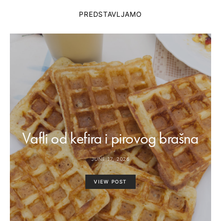
PREDSTAVLJAMO
Vafli od kefira i pirovog brašna
JUNE 17, 2026
VIEW POST